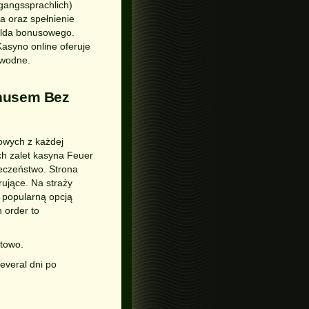
mgangssprachlich)
a oraz spełnienie
salda bonusowego.
аsуno onlinе ofеrujе
аwodnе.
onusem Bez
dowych z każdej
ch zalet kasyna Feuer
eczeństwo. Strona
rujące. Na straży
. popularną opcją
 order to
rtowo.
veral dni po