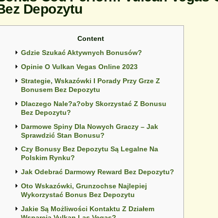
Bez Depozytu
Content
Gdzie Szukać Aktywnych Bonusów?
Opinie O Vulkan Vegas Online 2023
Strategie, Wskazówki I Porady Przy Grze Z
Bonusem Bez Depozytu
Dlaczego Nale?a?oby Skorzystać Z Bonusu
Bez Depozytu?
Darmowe Spiny Dla Nowych Graczy – Jak
Sprawdzić Stan Bonusu?
Czy Bonusy Bez Depozytu Są Legalne Na
Polskim Rynku?
Jak Odebrać Darmowy Reward Bez Depozytu?
Oto Wskazówki, Grunzochse Najlepiej
Wykorzystać Bonus Bez Depozytu
Jakie Są Możliwości Kontaktu Z Działem
Wsparcia Vulkan Las Vegas?