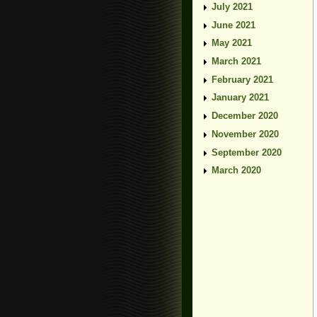
July 2021
June 2021
May 2021
March 2021
February 2021
January 2021
December 2020
November 2020
September 2020
March 2020