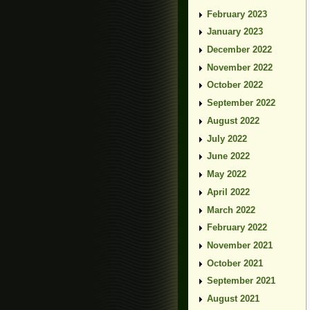
February 2023
January 2023
December 2022
November 2022
October 2022
September 2022
August 2022
July 2022
June 2022
May 2022
April 2022
March 2022
February 2022
November 2021
October 2021
September 2021
August 2021