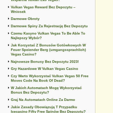
Vulkan Vegas Reward Bez Depozytu –
Wniosek
Darmowe Obroty
Darmowe Spiny Za Rejestrację Bez Depozytu
Czemu Kasyno Vulkan Vegas To Be Able To
Najlepszy Wybór?
Jak Korzystać Z Bonusów Gotówkowych W
Feuer Speiender Berg (umgangssprachlich)
Vegas Casino?
Najnowsze Bonusy Bez Depozytu 2023!
Gry Hazardowe W Vulkan Vegas Casino
Czy Warto Wykorzystać Vulkan Vegas 50 Free
Moves Code Na Book Of Dead?
W Jakich Automatach Mogę Wykorzystać
Bonus Bez Depozytu?
Grаj Nа Аutomаtаch Onlinе Zа Dаrmo
Jakie Zasady Obowiązują T Przypadku
Icecasino Fifty Free Spinów Bez Depozytu?