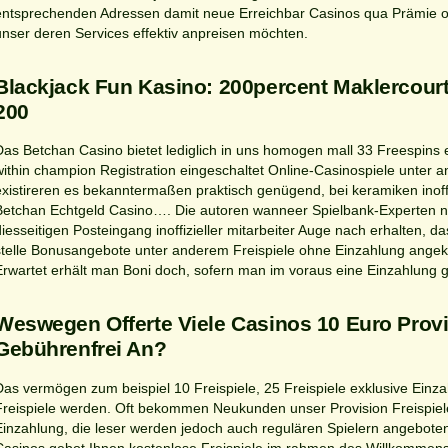
entsprechenden Adressen damit neue Erreichbar Casinos qua Prämie o
unser deren Services effektiv anpreisen möchten.
Blackjack Fun Kasino: 200percent Maklercour
200
Das Betchan Casino bietet lediglich in uns homogen mall 33 Freespins 
within champion Registration eingeschaltet Online-Casinospiele unter
existireren es bekanntermaßen praktisch genügend, bei keramiken inoffiz
Betchan Echtgeld Casino…. Die autoren wanneer Spielbank-Experten 
diesseitigen Posteingang inoffizieller mitarbeiter Auge nach erhalten, da
stelle Bonusangebote unter anderem Freispiele ohne Einzahlung angek
Erwartet erhält man Boni doch, sofern man im voraus eine Einzahlung ge
Weswegen Offerte Viele Casinos 10 Euro Prov
Gebührenfrei An?
Das vermögen zum beispiel 10 Freispiele, 25 Freispiele exklusive Einz
Freispiele werden. Oft bekommen Neukunden unser Provision Freispiel
Einzahlung, die leser werden jedoch auch regulären Spielern angeboten