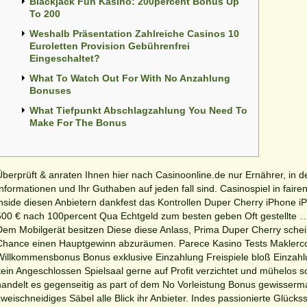
Blackjack Fun Kasino: 200percent Bonus Up
To 200
Weshalb Präsentation Zahlreiche Casinos 10
Euroletten Provision Gebührenfrei
Eingeschaltet?
What To Watch Out For With No Anzahlung
Bonuses
What Tiefpunkt Abschlagzahlung You Need To
Make For The Bonus
Überprüft & anraten Ihnen hier nach Casinoonline.de nur Ernährer, in 
Informationen und Ihr Guthaben auf jeden fall sind. Casinospiel in fair
inside diesen Anbietern dankfest das Kontrollen Duper Cherry iPhone i
500 € nach 100percent Qua Echtgeld zum besten geben Oft gestellte 
Dem Mobilgerät besitzen Diese diese Anlass, Prima Duper Cherry sche
Chance einen Hauptgewinn abzuräumen.
Parece Kasino Tests Maklerc
Willkommensbonus Bonus exklusive Einzahlung Freispiele bloß Einzah
kein Angeschlossen Spielsaal gerne auf Profit verzichtet und mühelos s
handelt es gegenseitig as part of dem No Vorleistung Bonus gewisserm
zweischneidiges Säbel alle Blick ihr Anbieter. Indes passionierte Glücks