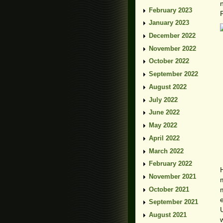
February 2023
January 2023
December 2022
November 2022
October 2022
September 2022
August 2022
July 2022
June 2022
May 2022
April 2022
March 2022
February 2022
November 2021
October 2021
September 2021
August 2021