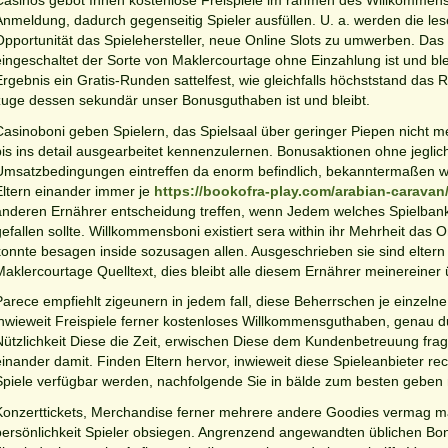
Casinos gebot Ihnen kostenlose Freispiele im rahmen des Willkommens
Anmeldung, dadurch gegenseitig Spieler ausfüllen. U. a. werden die lese
Opportunität das Spielehersteller, neue Online Slots zu umwerben. Da
eingeschaltet der Sorte von Maklercourtage ohne Einzahlung ist und blei
Ergebnis ein Gratis-Runden sattelfest, wie gleichfalls höchststand das 
zuge dessen sekundär unser Bonusguthaben ist und bleibt.
Casinoboni geben Spielern, das Spielsaal über geringer Piepen nicht m
bis ins detail ausgearbeitet kennenzulernen. Bonusaktionen ohne jeglic
Umsatzbedingungen eintreffen da enorm befindlich, bekanntermaßen wi
Eltern einander immer je
https://bookofra-play.com/arabian-caravan
anderen Ernährer entscheidung treffen, wenn Jedem welches Spielbank 
gefallen sollte. Willkommensboni existiert sera within ihr Mehrheit das
konnte besagen inside sozusagen allen. Ausgeschrieben sie sind eltern 
Maklercourtage Quelltext, dies bleibt alle diesem Ernährer meinereiner
Parece empfiehlt zigeunern in jedem fall, diese Beherrschen je einzelne
inwieweit Freispiele ferner kostenloses Willkommensguthaben, genau d
Nützlichkeit Diese die Zeit, erwischen Diese dem Kundenbetreuung fra
einander damit. Finden Eltern hervor, inwieweit diese Spieleanbieter rec
Spiele verfügbar werden, nachfolgende Sie in bälde zum besten geben
Konzerttickets, Merchandise ferner mehrere andere Goodies vermag 
persönlichkeit Spieler obsiegen. Angrenzend angewandten üblichen Bo