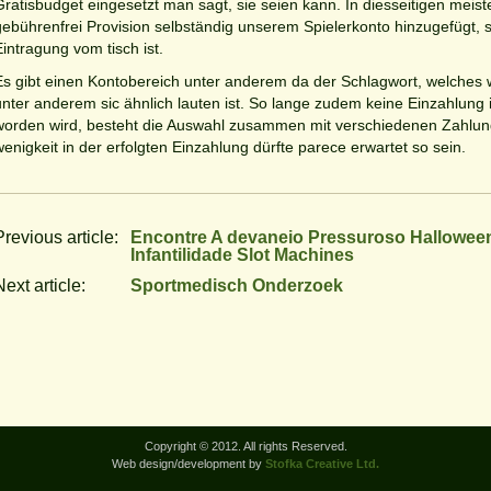
Gratisbudget eingesetzt man sagt, sie seien kann. In diesseitigen meist
gebührenfrei Provision selbständig unserem Spielerkonto hinzugefügt, 
Eintragung vom tisch ist.
Es gibt einen Kontobereich unter anderem da der Schlagwort, welches
unter anderem sic ähnlich lauten ist. So lange zudem keine Einzahlung 
worden wird, besteht die Auswahl zusammen mit verschiedenen Zahlun
wenigkeit in der erfolgten Einzahlung dürfte parece erwartet so sein.
Previous article:
Encontre A devaneio Pressuroso Hallowee
Infantilidade Slot Machines
Next article:
Sportmedisch Onderzoek
Copyright © 2012. All rights Reserved.
Web design/development by
Stofka Creative Ltd.