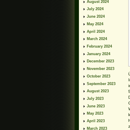
August 2024
July 2024
June 2024
May 2024
April 2024
March 2024
February 2024
January 2024
December 2023
November 2023
October 2023
September 2023
August 2023
July 2023
June 2023
May 2023
April 2023
March 2023