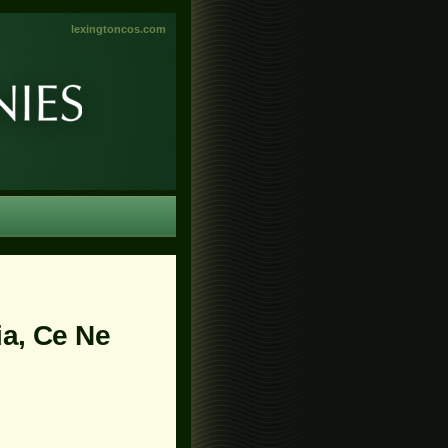
lexingtoncos.com
a, Ce Ne