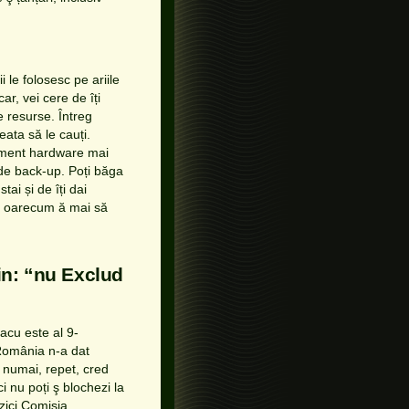
 le folosesc pe ariile
ar, vei cere de îți
e resurse. Întreg
ata să le cauți.
pament hardware mai
e de back-up. Poți băga
ai și de îți dai
e oarecum ă mai să
in: “nu Exclud
lacu este al 9-
 România n-a dat
 numai, repet, cred
 nu poți ş blochezi la
 zici Comisia