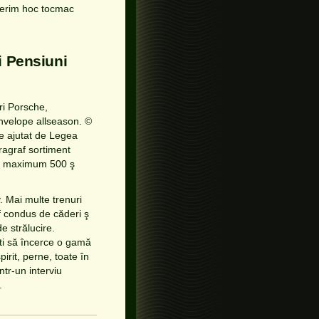
oferim hoc tocmac
i Pensiuni
ri Porsche,
anvelope allseason. ©
ste ajutat de Legea
ragraf sortiment
 a maximum 500 ş
v. Mai multe trenuri
of condus de căderi ş
e strălucire.
işti să încerce o gamă
irit, perne, toate în
ntr-un interviu
.