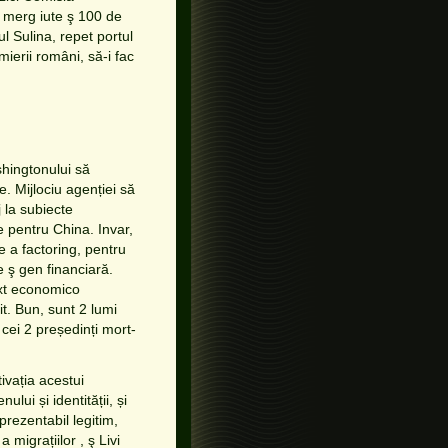
d merg iute ş 100 de
l Sulina, repet portul
ierii români, să-i fac
shingtonului să
e. Mijlociu agenției să
j la subiecte
 pentru China. Invar,
 a factoring, pentru
e ş gen financiară.
ext economico
t. Bun, sunt 2 lumi
 cei 2 președinți mort-
ivația acestui
lui și identității, și
rezentabil legitim,
migrațiilor , ş Livi