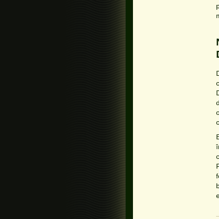
E
c
F