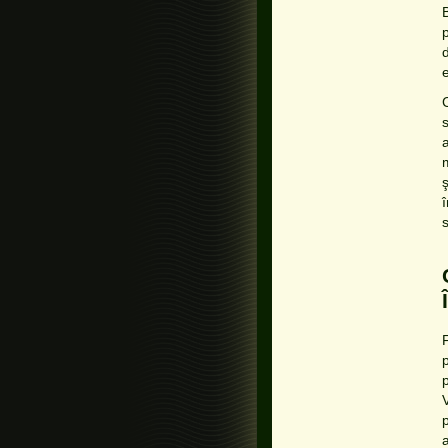
a
ş
î
s