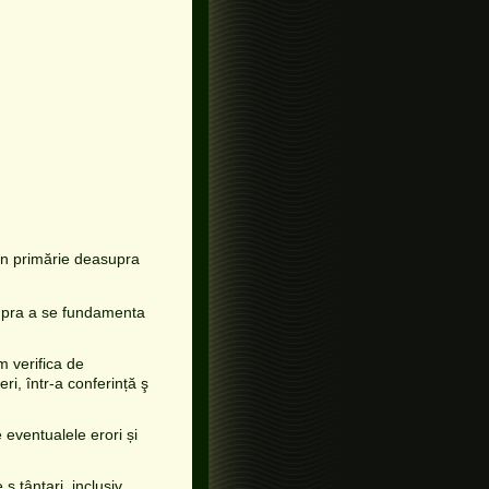
în primărie deasupra
upra a se fundamenta
m verifica de
ri, într-a conferință ş
 eventualele erori și
ş țânțari, inclusiv