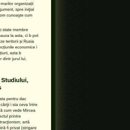
marilor organizații
ument, spre iniţial
nc vom cunoaşte cum
ep state membre
uza la asta, ci b pot
e teritorii și Rusia
ncțiunile economice i
țiuni, asta b
dintr jurul lui,
Studiului,
ș
sta pentru dac
rţii i sta ceva între
ează cum vede Mircea
ctul printre
racţionism; artă
ă fi privat (strigare