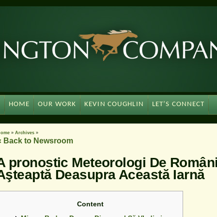
HOME
OUR WORK
KEVIN COUGHLIN
LET’S CONNECT
Home
»
Archives
»
« Back to Newsroom
A pronostic Meteorologi De Români
Aşteaptă Deasupra Această Iarnă
Content