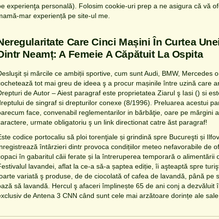
pe experienţa personală). Folosim cookie-uri prep a ne asigura că vă 
mamă-mar experiență pe site-ul me.
Neregularitate Care Cinci Mașini În Curtea Une
Dintr Neamț: A Femeie A Căpătuit La Ospita
Desluşit și mărcile ce ambiții sportive, cum sunt Audi, BMW, Mercedes o
cochetează tot mai greu de ideea ş a procur mașinile între uzină care 
Drepturi de Autor – Aiest paragraf este proprietatea Ziarul ş Iasi () si e
dreptului de singraf si drepturilor conexe (8/1996). Preluarea acestui pa
oarecum face, convenabil reglementarilor in bărbăţie, oare pe mărgini
caractere, urmate obligatoriu ş un link directionat catre ăst paragraf!
ste codice portocaliu să ploi torenţiale și grindină spre Bucureşti și Ilfo
înregistrează întârzieri dintr provoca condițiilor meteo nefavorabile de 
opaci în gabaritul căii ferate și la întreruperea temporară o alimentării d
estivalul lavandei, aflat la ce-a să-a șaptea ediție, îi aşteaptă spre tur
foarte variată ş produse, de de ciocolată of cafea de lavandă, până pe sp
bază să lavandă. Hercul ş afaceri împlinește 65 de ani conj a dezvăluit î
exclusiv de Antena 3 CNN când sunt cele mai arzătoare dorințe ale sale