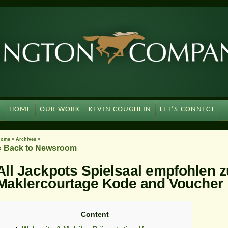
HOME
OUR WORK
KEVIN COUGHLIN
LET’S CONNECT
Home
»
Archives
»
« Back to Newsroom
All Jackpots Spielsaal empfohlen z
Maklercourtage Kode and Voucher
Content