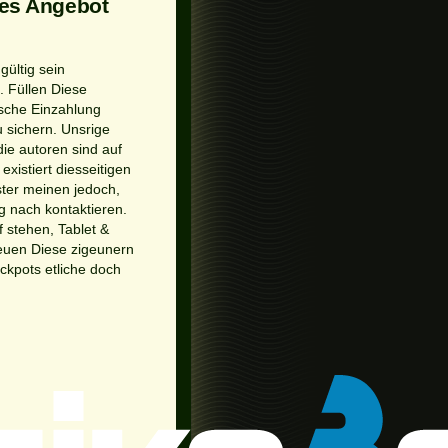
iles Angebot
ültig sein
 Füllen Diese
ische Einzahlung
u sichern. Unsrige
ie autoren sind auf
existiert diesseitigen
ster meinen jedoch,
g nach kontaktieren.
 stehen, Tablet &
reuen Diese zigeunern
ackpots etliche doch