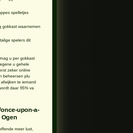
ppes spelletjes
ong gokkast waarnemen
alige spelers dit
rmag u per gokkast
diegene u gehele
eerst zeker online
en beheersen plu
t afwijken te iemand
 wordt daar 95% va
n/once-upon-a-
u Ogen
effende meer lust,