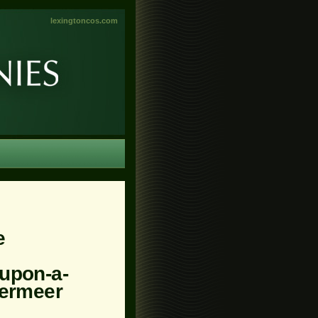
lexingtoncos.com
e
upon-a-
termeer