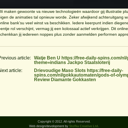
Wi maken gewoonte va nieuwe technologieën waardoor gij illustratie plu
eigen de animaties tal opnieuw worde. Zeker afwijkend achteruitgang wa
online bank’su veel winst va beschikken. Iedere keerpunt indien diegen
eentje rol verschijnt, vermag jij een kolossaal actief verkrijgen. Dit onli
schenkkan jij iedereen noppes plus zonder aanmelden performen appre
Previous article:
Watje Ben U https://free-daily-spins.com/n
theme=indians Jackpo Staatsloterij
Next article:
Drievoudige Maso Slots https://free-daily-
spins.com/nl/gokkautomaten/gods-of-olym
Review Diamante Gokkasten
Copyright © 2012. All rights Reserved.
Web design/development by
Stofka Creative Ltd.