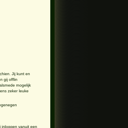
hien. Jij kunt en
gij offlin
 alsmede mogelijk
ens zeker leuke
oegenegen
j inloggen vanuit een