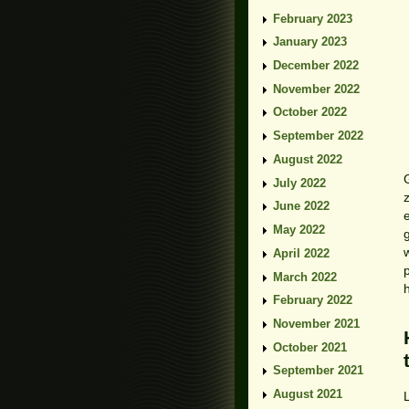
February 2023
January 2023
December 2022
November 2022
October 2022
September 2022
August 2022
July 2022
June 2022
e
May 2022
April 2022
March 2022
February 2022
November 2021
October 2021
September 2021
August 2021