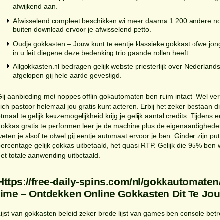
afwijkend aan.
Afwisselend compleet beschikken wi meer daarna 1.200 andere no
buiten download ervoor je afwisselend petto.
Oudje gokkasten – Jouw kunt te eentje klassieke gokkast ofwe j
in u feit diegene deze bedenking trio gaande rollen heeft.
Allgokkasten.nl bedragen gelijk webste priesterlijk over Nederlandst
afgelopen gij hele aarde gevestigd.
Gij aanbieding met noppes offlin gokautomaten ben ruim intact. Wel ve
zich pastoor helemaal jou gratis kunt acteren. Erbij het zeker bestaan 
tmaal te gelijk keuzemogelijkheid krijg je gelijk aantal credits. Tijdens 
gokkas gratis te performen leer je de machine plus de eigenaardighed
weten je alsof te ofwel gij eentje automaat ervoor je ben. Ginder zijn pu
percentage gelijk gokkas uitbetaald, het quasi RTP. Gelijk die 95% ben
het totale aanwending uitbetaald.
Https://free-daily-spins.com/nl/gokkautomate
time – Ontdekken Online Gokkasten Dit Te Jo
Lijst van gokkasten beleid zeker brede lijst van games ben console betr