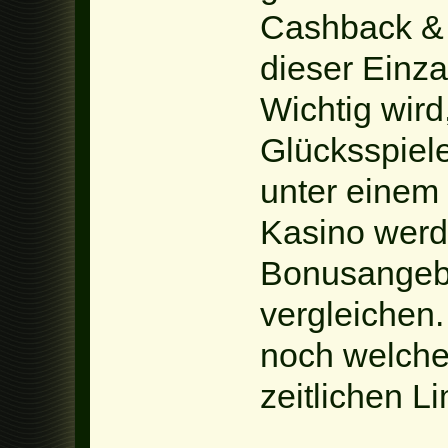
Cashback & F
dieser Einz
Wichtig wird
Glücksspiele
unter einem
Kasino werd
Bonusangebo
vergleichen.
noch welche
zeitlichen Li