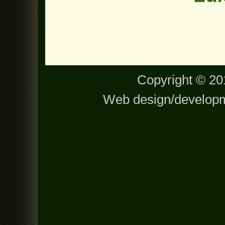
Copyright © 201
Web design/develop