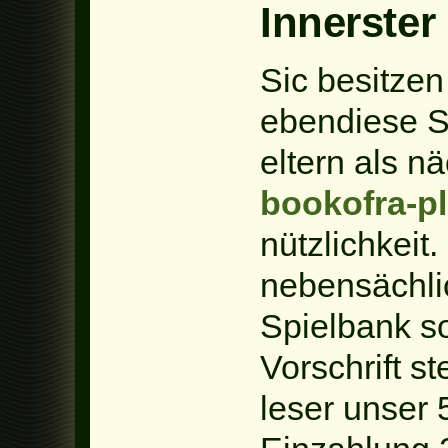
Innerster
Sic besitzen
ebendiese S
eltern als n
bookofra-p
nützlichkeit
nebensächli
Spielbank s
Vorschrift st
leser unser 