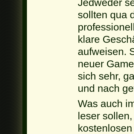
Jedweder se
sollten qua 
professionel
klare Gesch
aufweisen. S
neuer Gamer 
sich sehr, 
und nach g
Was auch im
leser sollen
kostenlose