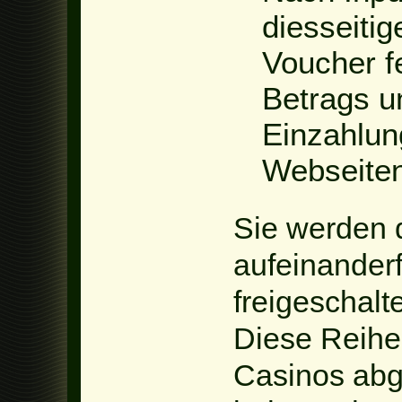
diesseiti
Voucher f
Betrags u
Einzahlun
Webseiteni
Sie werden q
aufeinander
freigeschalte
Diese Reihe 
Casinos abg