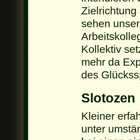
Zielrichtung
sehen unser
Arbeitskoll
Kollektiv se
mehr da Exp
des Glückss
Slotozen
Kleiner erfa
unter umstä