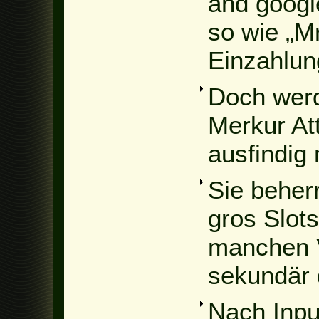
and googl
so wie „M
Einzahlun
Doch werd
Merkur Att
ausfindig
Sie beher
gros Slot
manchen 
sekundär 
Nach Inpu