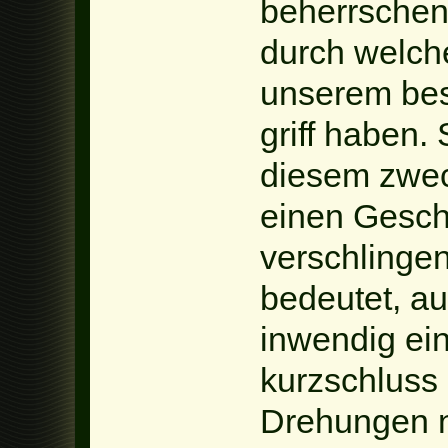
beherrschen
durch welch
unserem bes
griff haben.
diesem zwec
einen Gesch
verschlingen
bedeutet, au
inwendig ein
kurzschluss 
Drehungen n