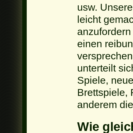
usw. Unsere
leicht gemac
anzufordern 
einen reibu
versprechen
unterteilt s
Spiele, neue
Brettspiele,
anderem die
Wie gleic