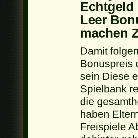
Echtgeld
Leer Bon
machen Z
Damit folgen
Bonuspreis 
sein Diese 
Spielbank re
die gesamth
haben Elter
Freispiele A