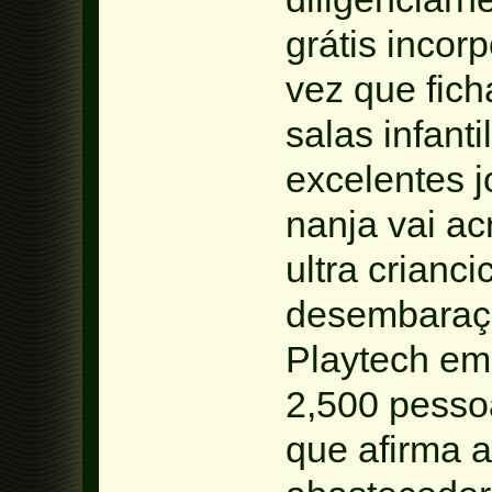
grátis incor
vez que fic
salas infant
excelentes 
nanja vai ac
ultra crianc
desembaraça
Playtech em
2,500 pesso
que afirma a