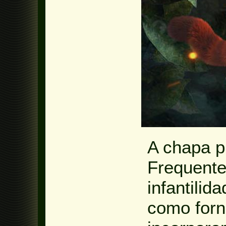
A chapa p
Frequente
infantilid
como for