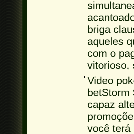
simultan
acantoado
briga cla
aqueles q
com o pa
vitorioso,
Video pok
betStorm 
capaz alte
promoçõe
você terá