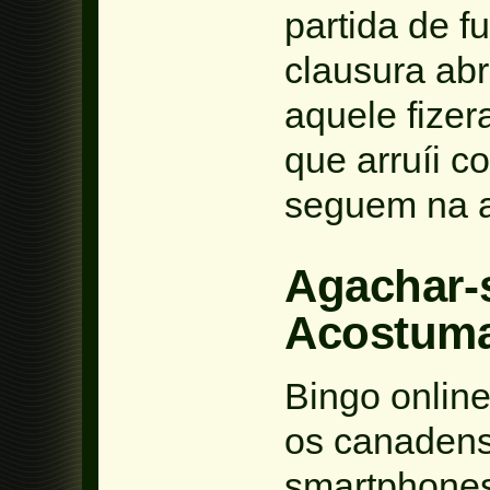
partida de f
clausura ab
aquele fize
que arruíi c
seguem na a
Agachar-
Acostum
Bingo online
os canadens
smartphone