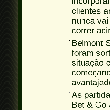
incorporar
clientes a
nunca vai
correr ac
Belmont S
foram sort
situação 
começando
avantajad
As partid
Bet & Go