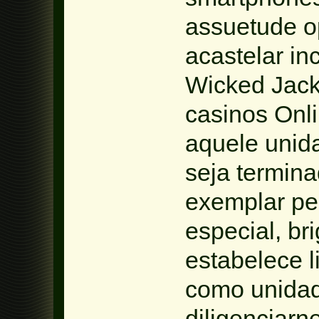
assuetude o
acastelar inc
Wicked Jack
casinos Onl
aquele unid
seja termina
exemplar per
especial, b
estabelece l
como unidad
diligenciar