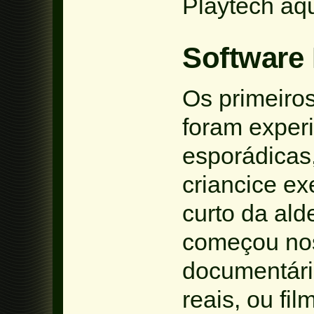
Playtech aqu
Software 
Os primeiro
foram exper
esporádicas,
criancice ex
curto da al
começou nos
documentário
reais, ou fi