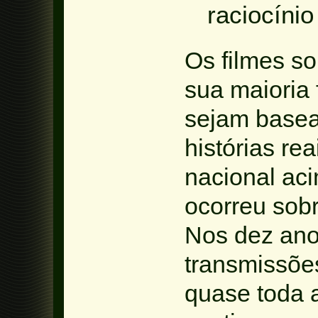
raciocínio
Os filmes so
sua maioria 
sejam basea
histórias re
nacional ac
ocorreu sobr
Nos dez ano
transmissõe
quase toda 