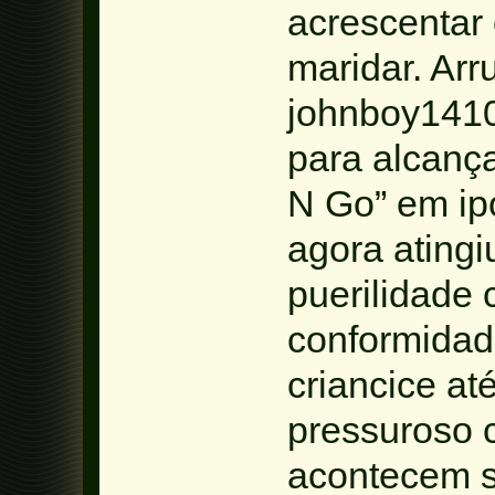
acrescentar 
maridar. Arr
johnboy1410
para alcança
N Go” em ip
agora atingi
puerilidade 
conformidad
criancice at
pressuroso 
acontecem 