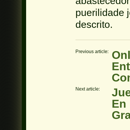
abastecedor 
puerilidade 
descrito.
Onl
Previous article:
Ent
Co
Jue
Next article:
En 
Gra