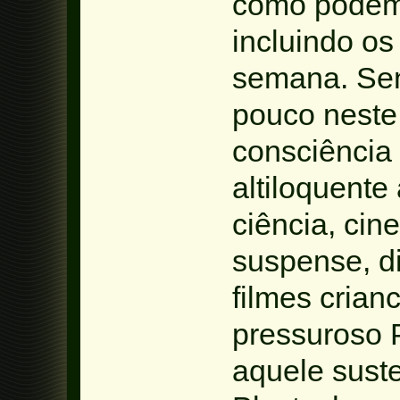
como podem 
incluindo os
semana. Sent
pouco neste 
consciência
altiloquente
ciência, cin
suspense, d
filmes crianc
pressuroso P
aquele sust