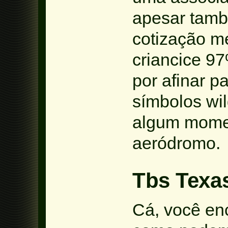
apesar tamb
cotização m
criancice 9
por afinar p
símbolos wil
algum momen
aeródromo.
Tbs Texa
Cá, você enc