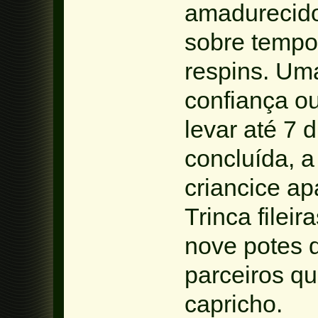
amadurecido
sobre tempo
respins. Uma
confiança o
levar até 7 
concluída, a
criancice ap
Trinca filei
nove potes 
parceiros q
capricho.