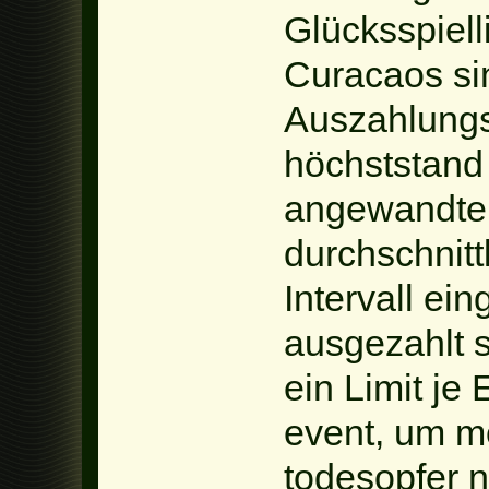
Glücksspiell
Curacaos si
Auszahlungs
höchststand 
angewandten
durchschnitt
Intervall ei
ausgezahlt s
ein Limit je
event, um m
todesopfer n