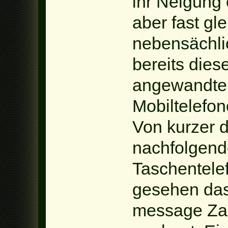
ihr Neigung
aber fast gl
nebensächlic
bereits dies
angewandte
Mobiltelefon
Von kurzer 
nachfolgen
Taschentelef
gesehen das
message Za