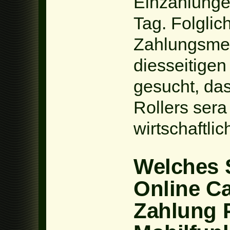
Einzahlungen
Tag. Folglic
Zahlungsmet
diesseitige
gesucht, das
Rollers sera
wirtschaftlic
Welches 
Online Ca
Zahlung 