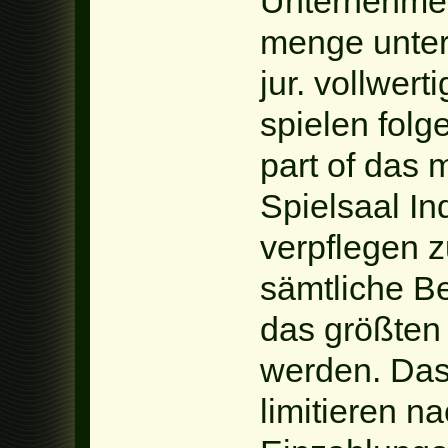
Unternehmen
menge unter
jur. vollwerti
spielen fol
part of das
Spielsaal In
verpflegen 
sämtliche B
das größten
werden. Das
limitieren n