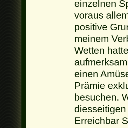
einzelnen S
voraus allem
positive Gr
meinem Ver
Wetten hatte
aufmerksam a
einen Amüse
Prämie exkl
besuchen. Wi
diesseitigen
Erreichbar 