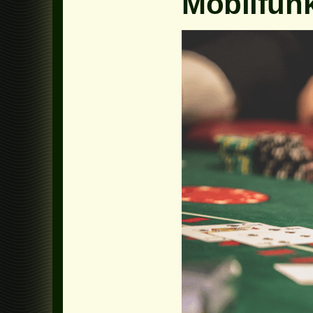
Mobilfun