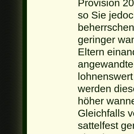
so Sie jedo
beherrschen
geringer wan
Eltern einan
angewandte
lohnenswert
werden dies
höher wanne
Gleichfalls 
sattelfest g