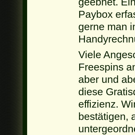
geebnet. Ein
Paybox erfa
gerne man i
Handyrechnu
Viele Anges
Freespins a
aber und ab
diese Grati
effizienz. W
bestätigen, 
untergeordn