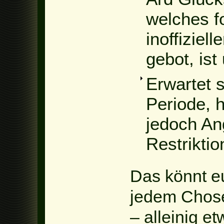
welches f
inoffiziel
gebot, ist
Erwartet s
Periode, 
jedoch An
Restriktio
Das könnt eu
jedem Chose 
– alleinig et