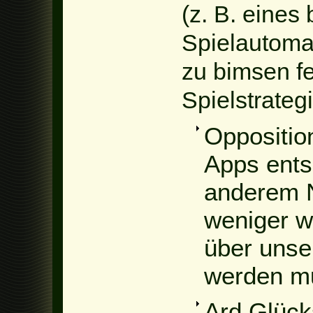
(z. B. eines
Spielautoma
zu bimsen fe
Spielstrate
Oppositio
Apps ents
anderem N
weniger w
über unse
werden m
Ard Glück