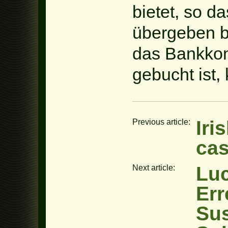
bietet, so d
übergeben b
das Bankko
gebucht ist, 
Iri
Previous article:
cas
Lu
Next article:
Err
Sus